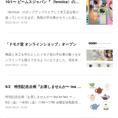
10/1〜 ビームスジャパン『〈fennica〉のポップアップストア』
〈fennica〉のポップアップストアにて木工品を取り
扱っていただきます。鳥取の手仕事がそろった楽し…
2022.09.27 15:00
「ドモク堂 オンラインショップ」オープン
陶器と木工を中心としたドモク堂の手仕事の数々をオ
ンラインでも購入できるようになりました。現在木…
2022.09.21 15:00
9/2 特別記念企画『お茶しませんか〜 tea for two 〜 』
特別記念企画『お茶しませんか〜 tea for two 〜 』
9/2（金）〜9/30（金）11時〜17時 水曜定休鳥取市…
2022.08.31 15:00