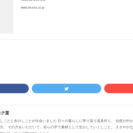
www.beams.co.jp
モク堂
しごとと木のしごとが出会いました 日々の暮らしに寄り添う道具作り。 自然の中
力。 その力をいただいて、自らの手で素材として生かしていくしごと。 ささやか
すらに…つくり続けていくこと。