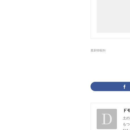
最新情報
(
9
)
ド
土の
もつ
ひた