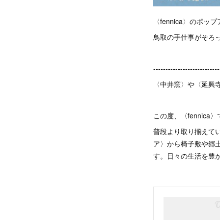
〈fennica〉の
鳥取の手仕事がそろ
---------------------------
〈中井窯〉や〈延興寺
この度、〈fenni
普段より取り揃えて
ア〉から椅子敷や郷
す。日々の生活を豊