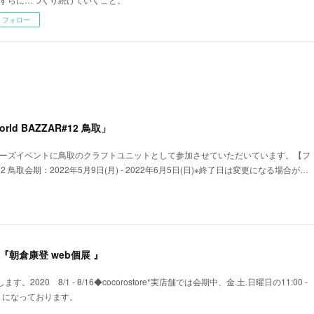
フォロー
rld BAZZAR#12 鳥取」
リーズイベントに鳥取のクラフトユニットとして参加させていただいています。【フ
＃12 鳥取会期：2022年5月9日(月) - 2022年6月5日(日)※終了日は変更になる場合が…
re 『朝倉康登 web個展 』
2020 8/1 - 8/16◆cocorostore*実店舗では会期中、金.土.日曜日の11:00 -
ようになっております。